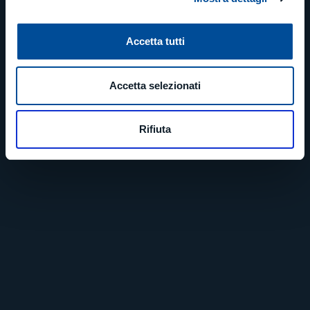
vogliono crescere, evolvere e competere in un
mercato sempre più dinamico.
Vieni a trovarci per scoprire tutte le novità,
Accetta tutti
approfondire le nostre soluzioni e vedere da vicino
cosa significa innovare con una visione condivisa.
Accetta selezionati
Padiglione 14 – Stand H20
Rifiuta
Richiedi qui i tuoi biglietti gratuiti!