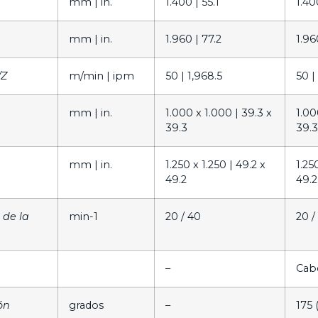
mm |
in.
1.400 |
55.1
1.40
mm |
in.
1.960 |
77.2
1.96
/Z
m/min |
ipm
50 |
1,968.5
50 |
mm |
in.
1.000 x 1.000 |
39.3 x
1.00
39.3
39.3
mm |
in.
1.250 x 1.250 |
49.2 x
1.25
49.2
49.2
 de la
min-1
20 / 40
20 /
–
Cab
ón
grados
–
175 