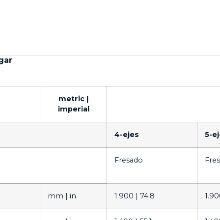
gar
metric |
imperial
4-ejes
5-e
Fresado
Fre
mm |
in.
1.900 |
74.8
1.90