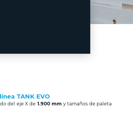
a línea TANK EVO
do del eje X de
1.900 mm
y tamaños de paleta