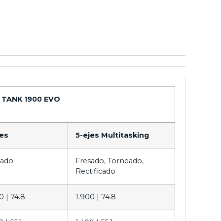
TANK 1900 EVO
jes
5-ejes Multitasking
sado
Fresado, Torneado,
Rectificado
0 |
74.8
1.900 |
74.8