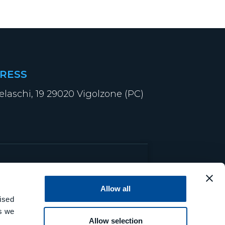
RESS
elaschi, 19 29020 Vigolzone (PC)
Allow all
ised
es we
Allow selection