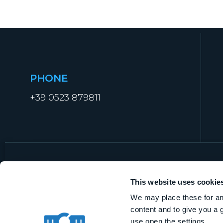
PHONE
+39 0523 879811
This website uses cookie
We may place these for ana
MCM Manufacturing Technologies S.r.l.
content and to give you a 
VAT IT01919840338
use open the settings.