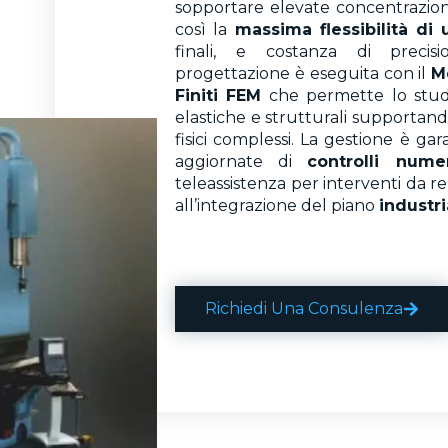
sopportare elevate concentrazion
così la
massima flessibilità di u
finali, e costanza di preci
progettazione è eseguita con il
M
Finiti FEM
che permette lo studi
elastiche e strutturali supportand
fisici complessi. La gestione è gar
aggiornate di
controlli numer
teleassistenza per interventi da r
all’integrazione del piano
industri
Richiedi Una Consulenza