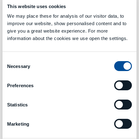
This website uses cookies
We may place these for analysis of our visitor data, to
improve our website, show personalised content and to
PRESSES
give you a great website experience. For more
TECHNOLOGIQUES
information about the cookies we use open the settings.
La connaissance profonde des
Consent
déformations de la structure sous charge,
Necessary
Selection
la définition stricte des tolérances
admissible ainsi que le calcul très précis des
soudages et des points de jonction ont
Preferences
permis aux Ingénieurs Colgar l’élaboration
des structures intelligentes avec des
poids élevés et une rigidité optimisée
.
Statistics
Des structures pouvant supporter des
concentrations de charges élevées, tout en
assurant à l’utilisateur final la
plus grande
Marketing
flexibilité d’utilisation
et une précision
constante dans le temps. La conception du