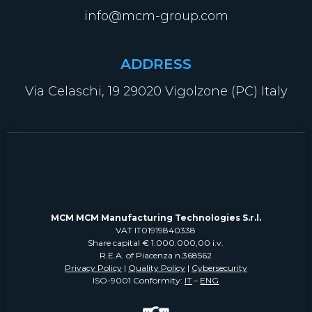
info@mcm-group.com
ADDRESS
Via Celaschi, 19 29020 Vigolzone (PC) Italy
MCM MCM Manufacturing Technologies S.r.l.
VAT IT01919840338
Share capital € 1.000.000,00 i.v.
R.E.A. of Piacenza n.368562
Privacy Policy
|
Quality Policy
|
Cybersecurity
ISO-9001 Conformity:
IT
–
ENG