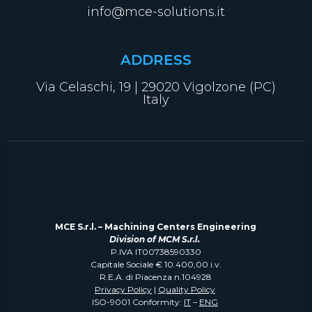
info@mce-solutions.it
ADDRESS
Via Celaschi, 19 | 29020 Vigolzone (PC)
Italy
MCE S.r.l. – Machining Centers Engineering
Division of MCM S.r.l.
P.IVA IT00738590330
Capitale Sociale € 10.400,00 i.v.
R.E.A. di Piacenza n.104928
Privacy Policy
|
Quality Policy
ISO-9001 Conformity:
IT
–
ENG