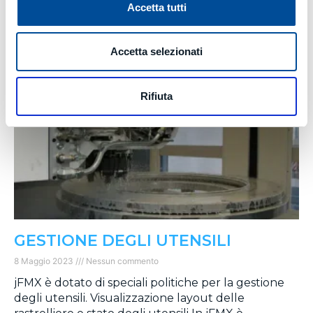
migliorando l’ergonomia di tali workstation dove è
Accetta tutti
implementato.
Leggi Tutto »
Accetta selezionati
Rifiuta
GESTIONE DEGLI UTENSILI
8 Maggio 2023
Nessun commento
jFMX è dotato di speciali politiche per la gestione
degli utensili. Visualizzazione layout delle