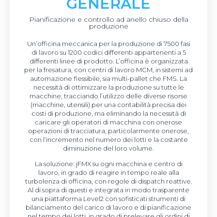
GENERALE
Pianificazione e controllo ad anello chiuso della
produzione
Un’officina meccanica per la produzione di 7500 fasi
di lavoro su 1200 codici differenti appartenenti a 5
differenti linee di prodotto. L’officina è organizzata
per la fresatura, con centri di lavoro MCM, in sistemi ad
automazione flessibile, sia multi-pallet che FMS. La
necessità di ottimizzare la produzione su tutte le
macchine, tracciando l’utilizzo delle diverse risorse
(macchine, utensili) per una contabilità precisa dei
costi di produzione, ma eliminando la necessità di
caricare gli operatori di macchina con onerose
operazioni di tracciatura, particolarmente onerose,
con l’incremento nel numero dei lotti e la costante
diminuzione del loro volume.
La soluzione: jFMX su ogni macchina e centro di
lavoro, in grado di reagire in tempo reale alla
turbolenza di officina, con regole di dispatch reattive.
Al di sopra di questi e integrata in modo trasparente
una piattaforma Level2 con sofisticati strumenti di
bilanciamento del carico di lavoro e di pianificazione
nel tempo dei lotti, in grado di prelevare gli ordini di