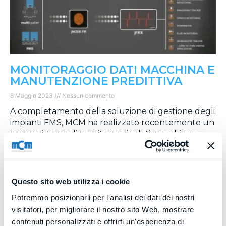
MONITORAGGIO DATI MACCHINA E
MANUTENZIONE PREDITTIVA
8 Maggio 2023
Nessun commento
A completamento della soluzione di gestione degli
impianti FMS, MCM ha realizzato recentemente un
nuovo sistema di monitoraggio dati macchina e
manutenzione predittiva, composto da differenti
sensori e dal dispositivo Edge jNODE FR su cui
MCE, la divisione informatica del gruppo, ha
implementato il software jFRX per la raccolta ad
Questo sito web utilizza i cookie
alta frequenza e l’aggregazione dei dati macchina.
Potremmo posizionarli per l'analisi dei dati dei nostri
Leggi Tutto »
visitatori, per migliorare il nostro sito Web, mostrare
contenuti personalizzati e offrirti un'esperienza di