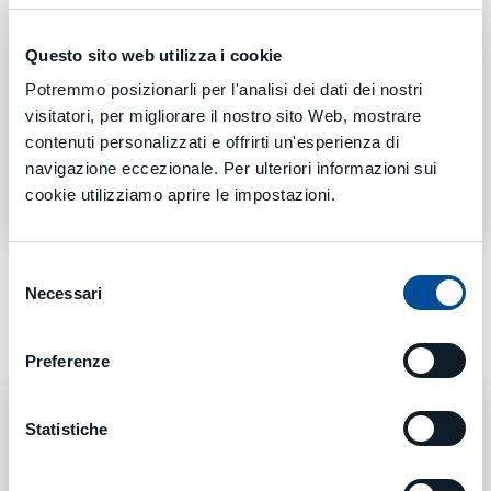
Il cliente può affidarsi a MCM come
unico
partner
capace di fornire dal singolo centro
Questo sito web utilizza i cookie
di lavoro a sistemi flessibili di produzione
(
FMS
) completi, arrivando ad integrare
Potremmo posizionarli per l'analisi dei dati dei nostri
processi e tecnologie complementari di terzi.
visitatori, per migliorare il nostro sito Web, mostrare
Si crea così una vera e propria
partnership
contenuti personalizzati e offrirti un'esperienza di
con il cliente, che trova una soluzione
navigazione eccezionale. Per ulteriori informazioni sui
tecnologica completa.
cookie utilizziamo aprire le impostazioni.
Selezione
Necessari
del
consenso
Preferenze
Statistiche