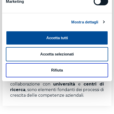
Marketing
Mostra dettagli
Accetta tutti
Accetta selezionati
Il costante impegno nella partecipazione
Rifiuta
attiva ai progetti di
ricerca
e
innovazione
tecnologica
, insieme alla stretta
collaborazione con
università
e
centri di
ricerca
, sono elementi fondanti dei processi di
crescita delle competenze aziendali.