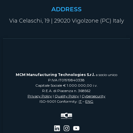
ADDRESS
Via Celaschi, 19 | 29020 Vigolzone (PC) Italy
MCM Manufacturing Technologies S.r.l.
a socio unico
P.IVA IT01919840338
Capitale Sociale € 1.000.000,00 i.v.
R.E.A. di Piacenza n. 368562
Privacy Policy
|
Quality Policy
|
Cybersecurity
ISO-9001 Conformity:
IT
–
ENG