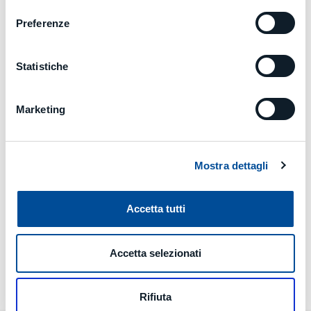
Preferenze
MCE
realizza una serie di servizi software
organizzati nei moduli della suite
jFMX
.
Statistiche
L’architettura di
jFMX
è strutturata su diversi
livelli in grado di gestire crescenti complessità
impiantistiche e informative. A livello base è
Marketing
possibile l’integrazione con il
CN
di macchine
stand alone per il miglioramento della gestione
e dell’operatività delle stesse. Ad un grado
superiore vi è la possibilità di coordinare
Mostra dettagli
l’automazione di sistemi
FMS
con più macchine
integrate (prevalentemente impianti MCM, ma
Accetta tutti
non esclusivamente). Crescendo di livello vi è poi
la gestione di sistemi complessi, con macchine
operanti con diverse tecnologie, fino a un
Accetta selezionati
possibile coordinamento e la gestione
centralizzata di un’intera officina.
Rifiuta