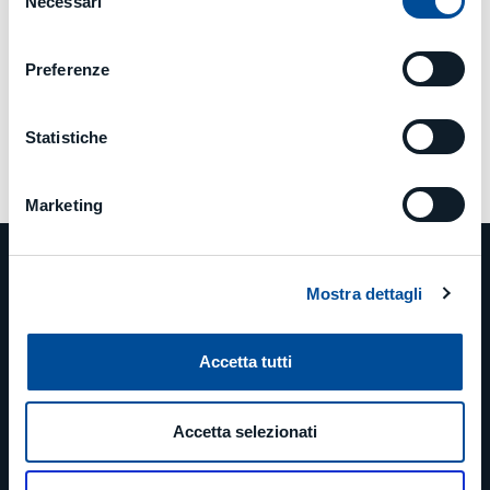
Necessari
del
consenso
Preferenze
Statistiche
Marketing
Mostra dettagli
PHONE
Accetta tutti
+39 0523 879811
Accetta selezionati
EMAIL