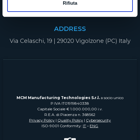
Rifiuta
info@mcm-group.com
ADDRESS
Via Celaschi, 19 | 29020 Vigolzone (PC) Italy
MCM Manufacturing Technologies S.r.l.
a socio unico
P.IVA IT01919840338
Capitale Sociale € 1.000.000,00 i.v.
R.E.A. di Piacenza n. 368562
Privacy Policy
|
Quality Policy
|
Cybersecurity
ISO-9001 Conformity:
IT
–
ENG