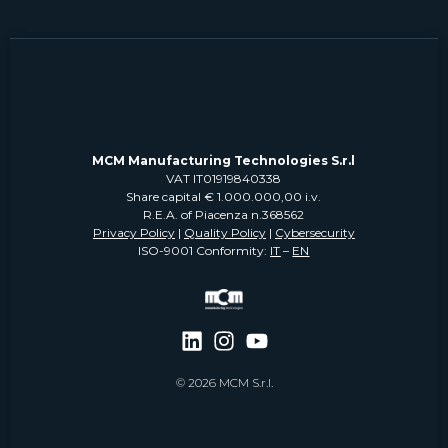
MCM Manufacturing Technologies S.r.l
VAT IT01919840338
Share capital € 1.000.000,00 i.v.
R.E.A. of Piacenza n.368562
Privacy Policy
|
Quality Policy
|
Cybersecurity
ISO-9001 Conformity:
IT
–
EN
© 2026 MCM S.r.l.