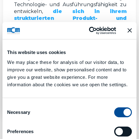
Technologie- und Ausführungsfähigkeit zu
entwickeln,
die sich in ihrem
strukturierten Produkt- und
Dienstleistungsangebot widerspiegelt
.
Der Kunde kann sich auf
einen einzigen
Partner
verlassen, der in der Lage ist, von
einem einzigen Bearbeitungszentrum bis hin
This website uses cookies
zu kompletten flexiblen
We may place these for analysis of our visitor data, to
Fertigungssystemen (
FFS
) zu liefern und
improve our website, show personalised content and to
dabei sogar ergänzende Verfahren und
give you a great website experience. For more
Technologien von Dritten zu integrieren. So
bildet sich eine richtige
Partnerschaft
mit
information about the cookies we use open the settings.
dem Kunden, die es ermöglicht, eine
technologische Komplettlösung zu finden.
Consent
Necessary
Selection
Preferences