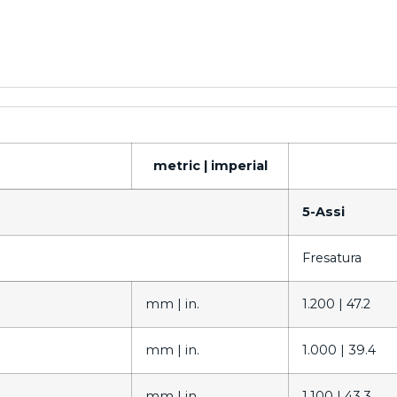
metric |
imperial
5-Assi
Fresatura
mm |
in.
1.200 |
47.2
mm |
in.
1.000 |
39.4
mm |
in.
1.100 |
43.3