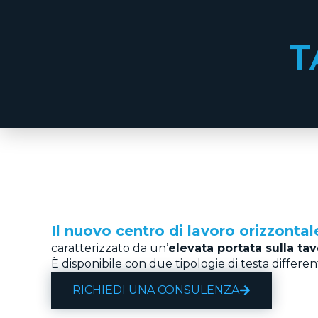
T
Il nuovo centro di lavoro orizzont
caratterizzato da un’
elevata portata sulla tav
È disponibile con due tipologie di testa differen
RICHIEDI UNA CONSULENZA