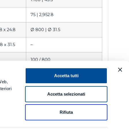
75 |
2,952.8
8 x 24.8
Ø 800 |
Ø 31.5
8 x 31.5
–
100 / 800
Tilting Head
Accetta tutti
 Web,
eriori
180 (+80/-100)
Accetta selezionati
APTO
Rifiuta
 a 18.000