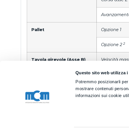
Avanzamento
Pallet
Opzione 1
2
Opzione 2
Tavola girevole (Asse B)
Velocità mas
Questo sito web utilizza i
5° asse (asse A)
Tipo
Potremmo posizionarli per l'
mostrare contenuti personal
Angolo di b
informazioni sui cookie uti
Mandrino
Attacco uten
Velocità di r