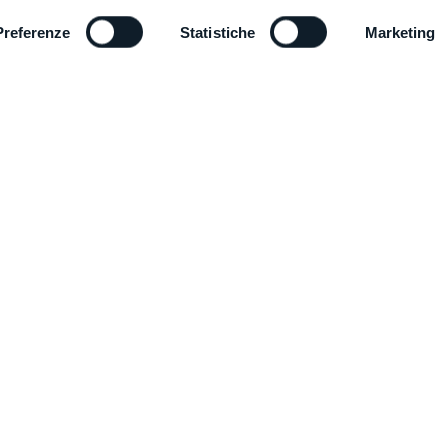
o a)1
No.
89 (999+)
Preferenze
Statistiche
Marketing
Monopallet / Bi