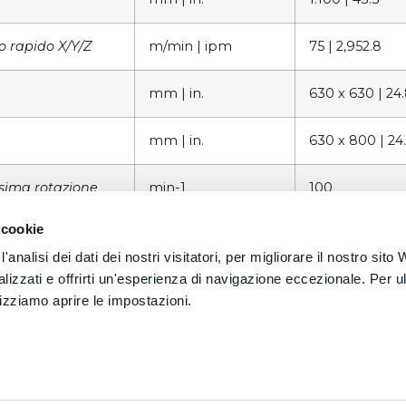
 rapido X/Y/Z
m/min |
ipm
75 |
2,952.8
mm |
in.
630 x 630 |
24.
mm |
in.
630 x 800 |
24.
sima rotazione
min-1
100
 cookie
Tilting Head
analisi dei dati dei nostri visitatori, per migliorare il nostro sito
izzati e offrirti un'esperienza di navigazione eccezionale. Per ult
asculamento
gradi
180 (+80/-100)
lizziamo aprire le impostazioni.
sile
HSK / ISO / C
otazione
min-1
da 14.000 fino