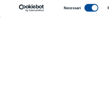
Magazzino utensili
Capacità (fin
Selezione
Necessari
del
consenso
Soluzioni disponibili