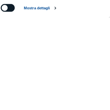
89 (999+)
Mostra dettagli
pallet / Multipallet / FMS