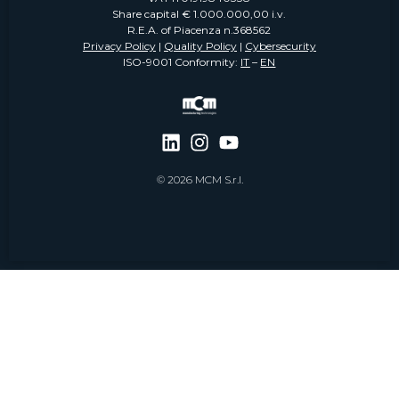
Share capital € 1.000.000,00 i.v.
R.E.A. of Piacenza n.368562
Privacy Policy
|
Quality Policy
|
Cybersecurity
ISO-9001 Conformity:
IT
–
EN
© 2026 MCM S.r.l.