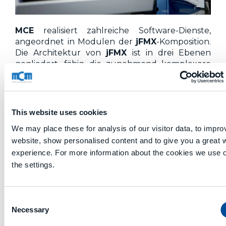
MCE
realisiert zahlreiche Software-Dienste,
angeordnet in Modulen der
jFMX
-Komposition.
Die Architektur von
jFMX
ist in drei Ebenen
gegliedert, fähig die zunehmend komplexere
Anlagen- und EDV-Fragen zu verwalten. Auf
der Basisebene entsteht eine Verbindung mit
der
NC
der alleinstehenden Maschine, um
deren Steuerung und Effektivität zu
This website uses cookies
verbessern. Auf einer höheren Ebene besteht
We may place these for analysis of our visitor data, to impro
die Möglichkeit, die Automation der
FFS
-
website, show personalised content and to give you a great 
Systeme mit mehreren integrierten Maschinen
(hauptsächlich, aber nicht ausschließlich MCM-
experience. For more information about the cookies we use 
Anlagen) zu koordinieren. Auf einer noch
the settings.
höheren Ebene erfolgt die Verwaltung
komplexen Systemen, bestehend aus
Maschinen von unterschiedlichen
Consent
Technologien, bis hin zu einer möglichen
Necessary
Selection
Koordinierung und zentralisierten Steuerung