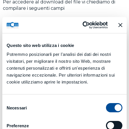
Per accedere al download del file vi chiediamo di
compilare i seguenti campi
Nome e Cognome
Ragione sociale
Questo sito web utilizza i cookie
Potremmo posizionarli per l'analisi dei dati dei nostri
visitatori, per migliorare il nostro sito Web, mostrare
Nazione
contenuti personalizzati e offrirti un'esperienza di
navigazione eccezionale. Per ulteriori informazioni sui
cookie utilizziamo aprire le impostazioni.
Email
Selezione
ACCONSENTO AL
TRATTAMENTO DEI DATI
Necessari
del
Invia
consenso
Alternative:
Preferenze