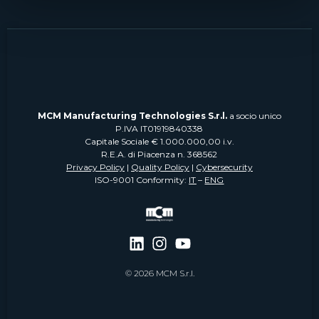
MCM Manufacturing Technologies S.r.l.
a socio unico
P.IVA IT01919840338
Capitale Sociale € 1.000.000,00 i.v.
R.E.A. di Piacenza n. 368562
Privacy Policy
|
Quality Policy
|
Cybersecurity
ISO-9001 Conformity:
IT
–
ENG
© 2026 MCM S.r.l.