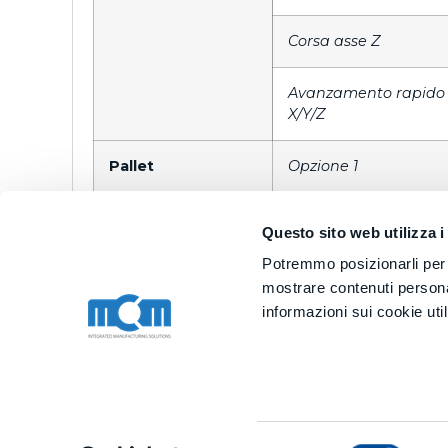
Corsa asse Z
Avanzamento rapido
X/Y/Z
Pallet
Opzione 1
2
Opzione 2
Questo sito web utilizza i
Potremmo posizionarli per l'
Tavola girevole
Velocità massima
mostrare contenuti personal
(asse B)
rotazione
informazioni sui cookie uti
5° asse (asse A)
Tipo
Angolo di
basculamento
Selezione