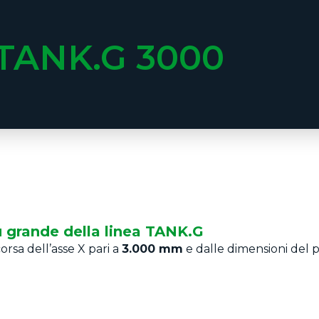
TANK.G 3000
ù grande della linea TANK.G
rsa dell’asse X pari a
3.000 mm
e dalle dimensioni del p