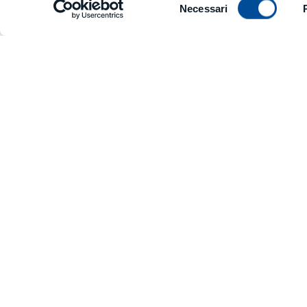
Necessari
Mandrino
Attacco utensile
del
consenso
Velocità di rotazione
Magazzino utensili
Capacità (fino a)1
Soluzioni disponibili