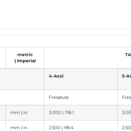
metric
TA
|
imperial
4-Assi
5-A
Fresatura
Fres
mm |
in.
3.000 |
118.1
3.0
mm |
in.
2.500 |
98.4
2.50