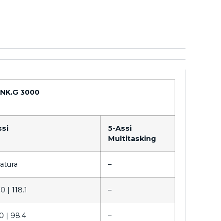
NK.G 3000
ssi
5-Assi
Multitasking
atura
–
00 |
118.1
–
0 |
98.4
–