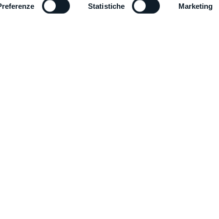
Preferenze
Statistiche
Marketing
HSK / ISO
min-1
da 6.000 a 30.000
No.
80 (999)
80 
Monopallet / Bipallet / Multipallet / F