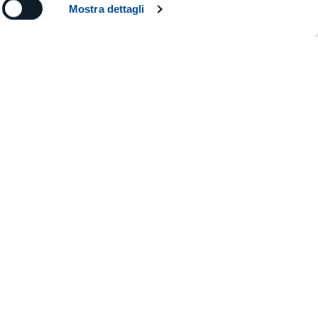
Mostra dettagli
–
–
(999)
–
MS