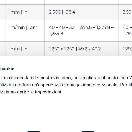
mm |
in.
2.500 |
98.4
2.50
m/min |
ipm
40 – 40 – 32 |
1,574.8 – 1,574.8 –
40 –
1,259.8
1,25
mm |
in.
1.250 x 1.250 |
49.2 x 49.2
1.25
mm |
in.
1.250 x 1.600 |
49.2 x 63.0
1.25
 cookie
analisi dei dati dei nostri visitatori, per migliorare il nostro sito
min-1
8 / 15
8 / 1
izzati e offrirti un'esperienza di navigazione eccezionale. Per ult
lizziamo aprire le impostazioni.
–
Tilt
gradi
–
175 