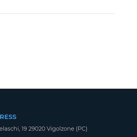
RESS
elaschi, 19 29020 Vigolzone (PC)