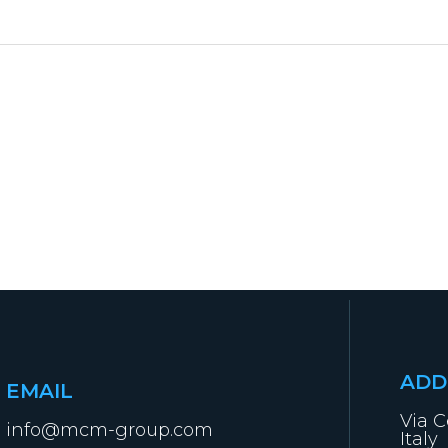
ADD
EMAIL
Via C
info@mcm-group.com
Italy