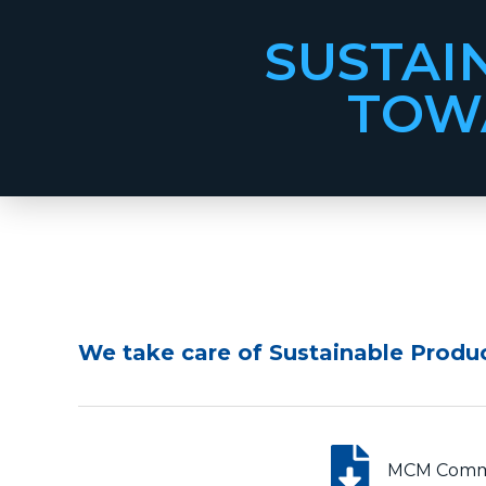
SUSTAI
TOWA
We take care of Sustainable Produ
MCM Commit