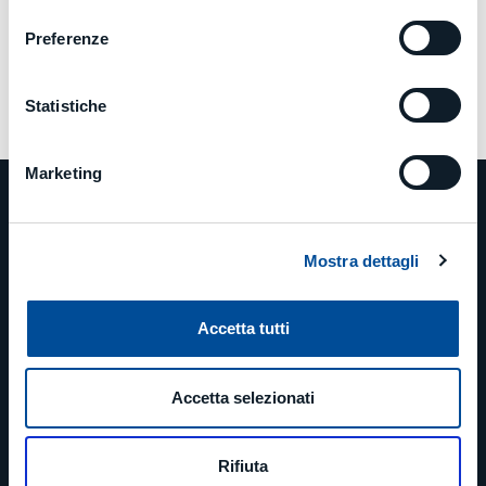
consenso
Preferenze
Statistiche
Marketing
Mostra dettagli
PHONE
Accetta tutti
+39 0523 879811
Accetta selezionati
EMAIL
info@mcm-group.com
Rifiuta