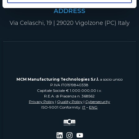
ADDRESS
Via Celaschi, 19 | 29020 Vigolzone (PC) Italy
MCM Manufacturing Technologies S.r.l.
a socio unico
P.IVA IT01919840338
Capitale Sociale € 1.000.000,00 i.v.
R.E.A. di Piacenza n. 368562
Privacy Policy
|
Quality Policy
|
Cybersecurity
ISO-9001 Conformity:
IT
–
ENG