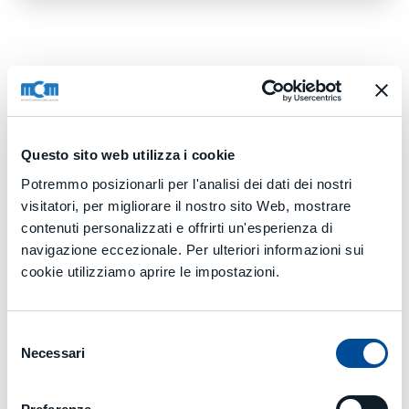
TANK.G 2000: il centro di lavoro di taglia media
della linea TANK.G
TANK.G 2000 è caratterizzato dal valore della corsa dell’asse
X pari a
2.000 mm
e dalle dimensioni del pallet:
1.000 x 1.000
mm
,
1.250 x 1.250 mm
,
Questo sito web utilizza i cookie
Ø 1000 mm
oppure
Ø 1.250 mm.
Potremmo posizionarli per l'analisi dei dati dei nostri
RICHIEDI UNA CONSULENZA
visitatori, per migliorare il nostro sito Web, mostrare
contenuti personalizzati e offrirti un'esperienza di
navigazione eccezionale. Per ulteriori informazioni sui
cookie utilizziamo aprire le impostazioni.
Dati tecnici
Selezione
TANK.G 2000.pdf
Necessari
del
consenso
Media