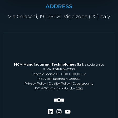
ADDRESS
Via Celaschi, 19 | 29020 Vigolzone (PC) Italy
MCM Manufacturing Technologies S.r.l.
a socio unico
P.IVA IT01919840338
Capitale Sociale € 1.000.000,00 i.v.
R.E.A. di Piacenza n. 368562
Privacy Policy
|
Quality Policy
|
Cybersecurity
ISO-9001 Conformity:
IT
–
ENG