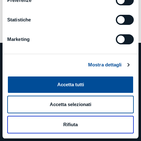
Preferenze
Statistiche
Marketing
Mostra dettagli
PHONE
Accetta tutti
+39 0523 879811
Accetta selezionati
EMAIL
Rifiuta
info@mcm-group.com